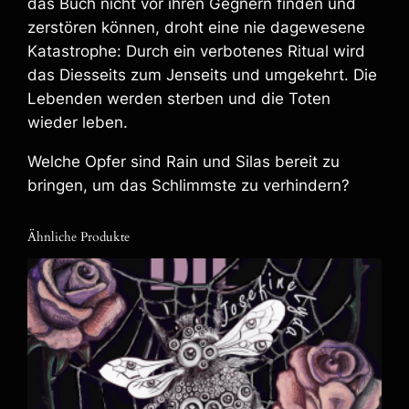
das Buch nicht vor ihren Gegnern finden und
-
zerstören können, droht eine nie dagewesene
B
Katastrophe: Durch ein verbotenes Ritual wird
o
das Diesseits zum Jenseits und umgekehrt. Die
o
Lebenden werden sterben und die Toten
k
wieder leben.
M
e
Welche Opfer sind Rain und Silas bereit zu
n
bringen, um das Schlimmste zu verhindern?
g
e
Ähnliche Produkte