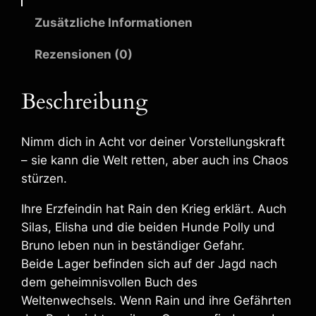
t
Zusätzliche Informationen
–
D
Rezensionen (0)
a
s
V
Beschreibung
e
r
b
Nimm dich in Acht vor deiner Vorstellungskraft
o
– sie kann die Welt retten, aber auch ins Chaos
t
stürzen.
e
n
Ihre Erzfeindin hat Rain den Krieg erklärt. Auch
e
Silas, Elisha und die beiden Hunde Polly und
B
Bruno leben nun in beständiger Gefahr.
u
Beide Lager befinden sich auf der Jagd nach
c
dem geheimnisvollen Buch des
h
–
Weltenwechsels. Wenn Rain und ihre Gefährten
E