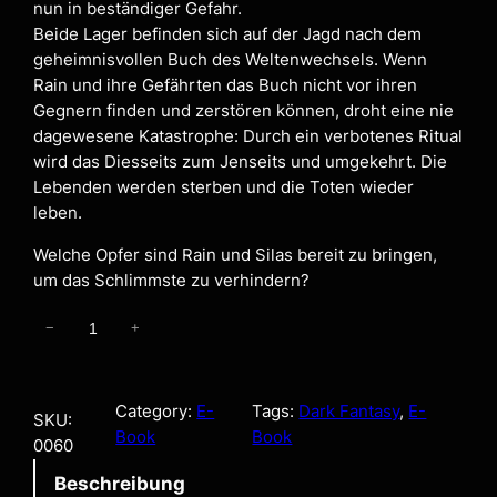
nun in beständiger Gefahr.
Beide Lager befinden sich auf der Jagd nach dem
geheimnisvollen Buch des Weltenwechsels. Wenn
Rain und ihre Gefährten das Buch nicht vor ihren
Gegnern finden und zerstören können, droht eine nie
dagewesene Katastrophe: Durch ein verbotenes Ritual
wird das Diesseits zum Jenseits und umgekehrt. Die
Lebenden werden sterben und die Toten wieder
leben.
Welche Opfer sind Rain und Silas bereit zu bringen,
um das Schlimmste zu verhindern?
E
−
+
r
t
r
Category:
E-
Tags:
Dark Fantasy
, 
E-
SKU:
ä
Book
Book
0060
u
Beschreibung
m