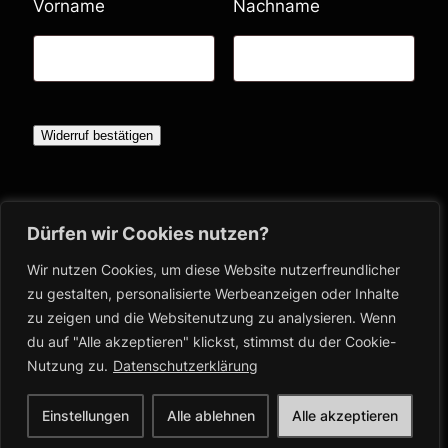
E
Vorname
Nachname
-
M
a
i
Widerruf bestätigen
l
(
Bücher
Dürfen wir Cookies nutzen?
w
Shop
i
Blog
Wir nutzen Cookies, um diese Website nutzerfreundlicher
Ausschreibungen
zu gestalten, personalisierte Werbeanzeigen oder Inhalte
e
zu zeigen und die Websitenutzung zu analysieren. Wenn
Über
Impressum & Co
d
du auf "Alle akzeptieren" klickst, stimmst du der Cookie-
Shop
Impressum
e
Nutzung zu.
Datenschutzerklärung
Blog
Datenschutz
r
Ausschreibungen
Einstellungen
Alle ablehnen
Alle akzeptieren
h