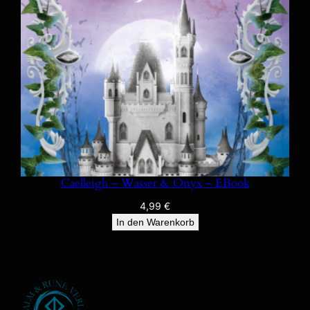
Caelleigh – Wasser & Onyx – EBook
4,99
€
In den Warenkorb