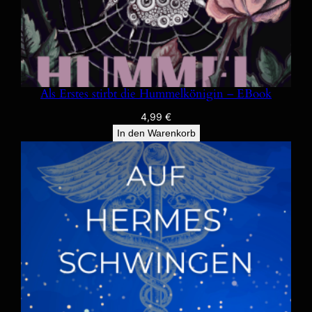
Als Erstes stirbt die Hummelkönigin – EBook
4,99
€
In den Warenkorb