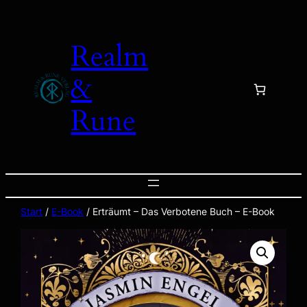
Zum
Inhalt
Realm
springen
&
Rune
Start
/
E-Book
/ Erträumt – Das Verbotene Buch – E-Book