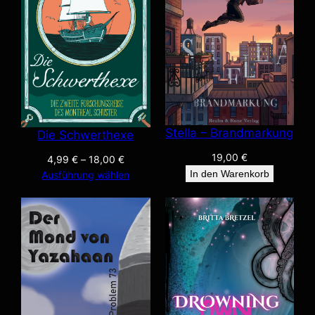
Stella – Brandmarkung
Die Schwerthexe
19,00
€
4,99
€
–
18,00
€
In den Warenkorb
Ausführung wählen