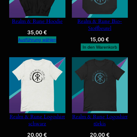
Realm & Rune Hoodie
Realm & Rune Bio-
Stoffbeutel
35,00
€
15,00
€
Ausführung wählen
In den Warenkorb
Realm & Rune Logoshirt
Realm & Rune Logoshirt
schwarz
türkis
20,00
€
20,00
€