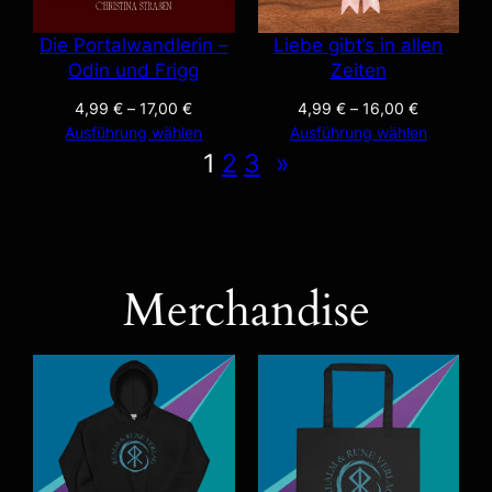
Die Portalwandlerin –
Liebe gibt’s in allen
Odin und Frigg
Zeiten
4,99
€
–
17,00
€
4,99
€
–
16,00
€
Ausführung wählen
Ausführung wählen
1
2
3
»
Merchandise