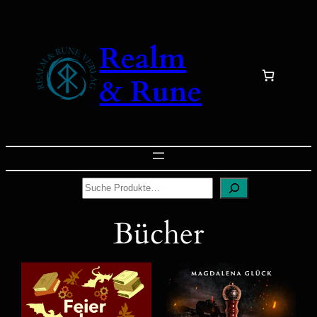
Realm
& Rune
Suchen
Bücher