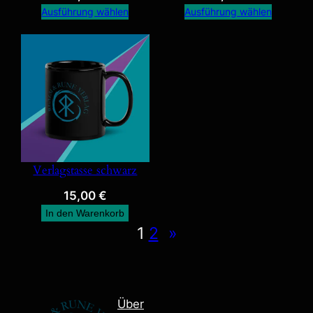
Ausführung wählen
Ausführung wählen
Verlagstasse schwarz
15,00
€
In den Warenkorb
1
2
»
Über