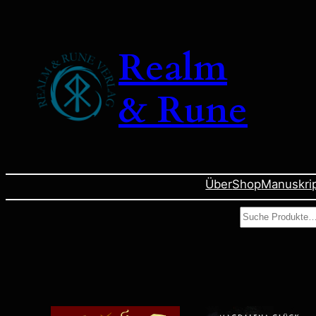
Realm
& Rune
Über
Shop
Manuskri
Suchen