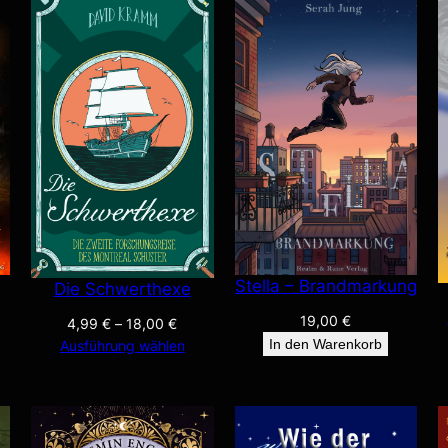
Stella – Brandmarkung
Die Schwerthexe
19,00
€
4,99
€
–
18,00
€
In den Warenkorb
Ausführung wählen