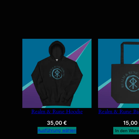
Realm & Rune Hoodie
Realm & Rune Bio
35,00
€
15,00
Ausführung wählen
In den War