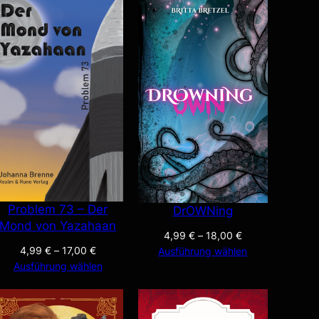
Problem 73 – Der
DrOWNing
Mond von Yazahaan
4,99
€
–
18,00
€
4,99
€
–
17,00
€
Ausführung wählen
Ausführung wählen