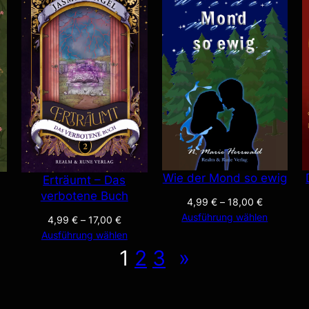
Wie der Mond so ewig
Erträumt – Das
verbotene Buch
4,99
€
–
18,00
€
Ausführung wählen
4,99
€
–
17,00
€
Ausführung wählen
1
2
3
»