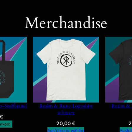
Merchandise
-Stoffbeutel
Realm & Rune Logoshirt
Realm & 
schwarz
€
20,00
€
2
enkorb
Ausführung wählen
Ausfü