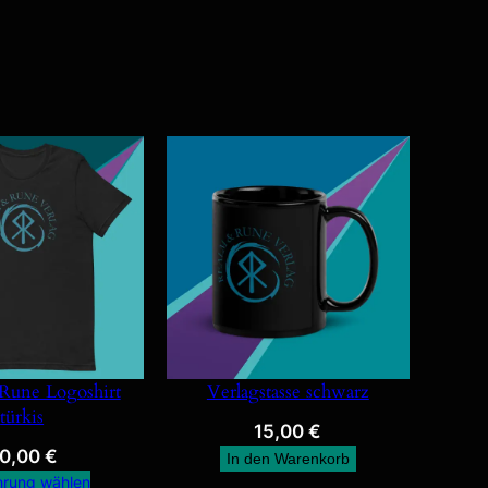
Rune Logoshirt
Verlagstasse schwarz
türkis
15,00
€
0,00
€
In den Warenkorb
hrung wählen