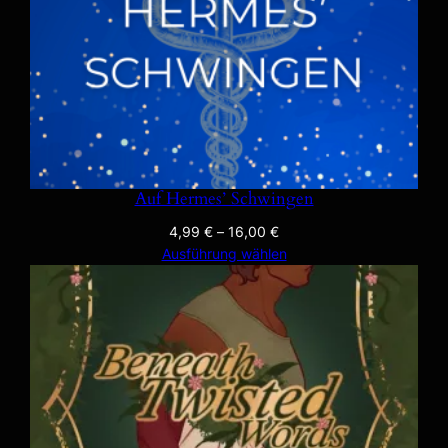
Auf Hermes’ Schwingen
4,99
€
–
16,00
€
Ausführung wählen