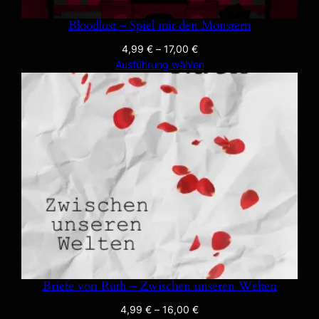
Bloodlust – Spiel mit den Monstern
4,99
€
–
17,00
€
Ausführung wählen
Briefe von Ruth – Zwischen unseren Welten
4,99
€
–
16,00
€