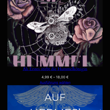
Als Erstes stirbt die Hummelkönigin
4,99
€
–
18,00
€
Ausführung wählen