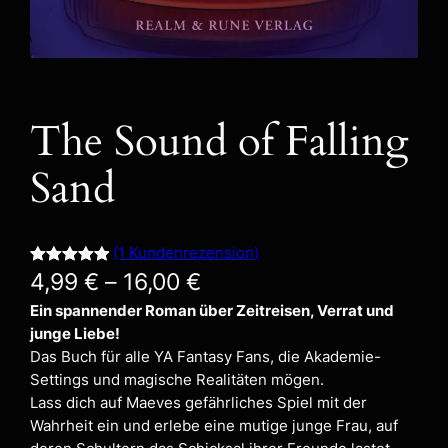
The Sound of Falling
Sand
(1 Kundenrezension)
Bewertet
1
4,99
€
–
16,00
€
mit
5.00
Ein spannender Roman über Zeitreisen, Verrat und
von 5,
junge Liebe!
basierend
Das Buch für alle YA Fantasy Fans, die Akademie-
auf
Settings und magische Realitäten mögen.
Kundenbew
Lass dich auf Maeves gefährliches Spiel mit der
ertung
Wahrheit ein und erlebe eine mutige junge Frau, auf