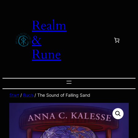
Zum
Inhalt
Realm
springen
&
Rune
Start
/
Buch
/ The Sound of Falling Sand