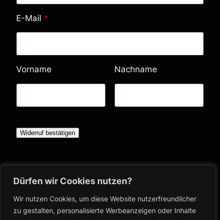
E-Mail
*
E
Vorname
Nachname
-
M
a
i
Widerruf bestätigen
l
(
Bücher
Dürfen wir Cookies nutzen?
w
Shop
i
Blog
Wir nutzen Cookies, um diese Website nutzerfreundlicher
Ausschreibungen
zu gestalten, personalisierte Werbeanzeigen oder Inhalte
e