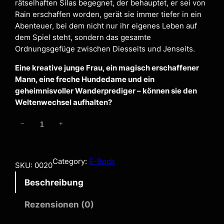
rätselhaften Silas begegnet, der behauptet, er sei von
Rain erschaffen worden, gerät sie immer tiefer in ein
Abenteuer, bei dem nicht nur ihr eigenes Leben auf
dem Spiel steht, sondern das gesamte
Ordnungsgefüge zwischen Diesseits und Jenseits.
Eine kreative junge Frau, ein magisch erschaffener
Mann, eine freche Hundedame und ein
geheimnisvoller Wanderprediger – können sie den
Weltenwechsel aufhalten?
E
−
+
r
t
r
Category:
E-Book
SKU:
0020
ä
Beschreibung
u
m
Rezensionen (0)
t
–