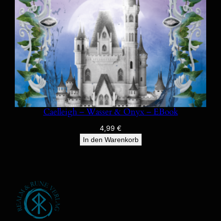
Caelleigh – Wasser & Onyx – EBook
4,99
€
In den Warenkorb