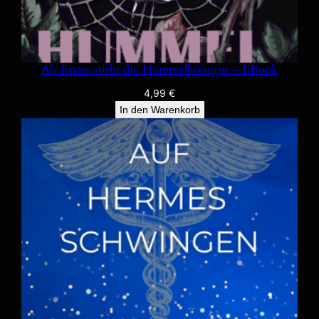
Als Erstes stirbt die Hummelkönigin – EBook
4,99
€
In den Warenkorb