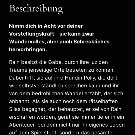
E
Beschreibung
B
o
o
Nimm dich in Acht vor deiner
k
Vorstellungskraft – sie kann zwar
M
Wundervolles, aber auch Schreckliches
e
hervorbringen.
n
g
Rain besitzt die Gabe, durch ihre luziden
e
Träume jenseitige Orte betreten zu können.
Dabei trifft sie auf ihre Hündin Polly, die dort
wie selbstverständlich sprechen kann und ihr
von dem bedrohlichen Wandel erzählt, der sich
anbahnt. Als sie auch noch dem rätselhaften
Silas begegnet, der behauptet, er sei von Rain
erschaffen worden, gerät sie immer tiefer in ein
Abenteuer, bei dem nicht nur ihr eigenes Leben
auf dem Spiel steht, sondern das gesamte