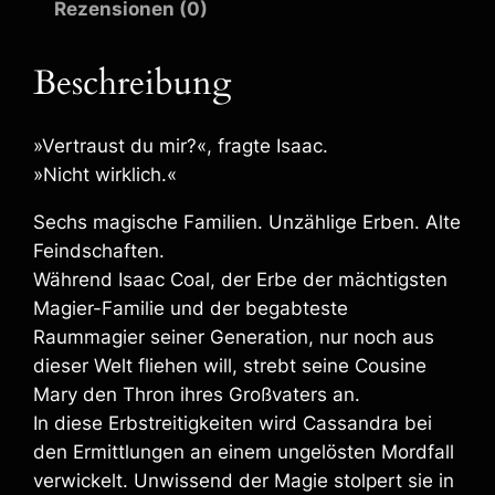
Rezensionen (0)
t
e
r
Beschreibung
F
e
i
»Vertraust du mir?«, fragte Isaac.
n
»Nicht wirklich.«
d
s
Sechs magische Familien. Unzählige Erben. Alte
c
Feindschaften.
h
Während Isaac Coal, der Erbe der mächtigsten
a
Magier-Familie und der begabteste
f
Raummagier seiner Generation, nur noch aus
t
dieser Welt fliehen will, strebt seine Cousine
–
E
Mary den Thron ihres Großvaters an.
B
In diese Erbstreitigkeiten wird Cassandra bei
o
den Ermittlungen an einem ungelösten Mordfall
o
verwickelt. Unwissend der Magie stolpert sie in
k