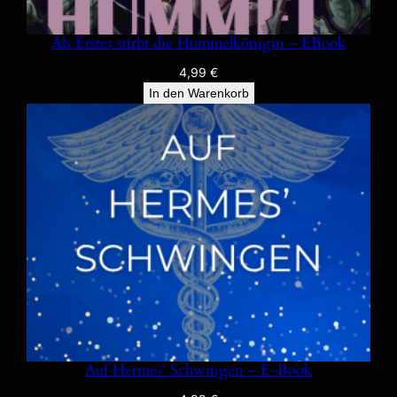
Als Erstes stirbt die Hummelkönigin – EBook
4,99
€
In den Warenkorb
Auf Hermes’ Schwingen – E-Book