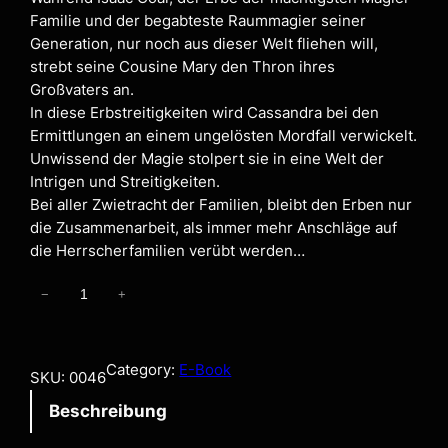
Familie und der begabteste Raummagier seiner
Generation, nur noch aus dieser Welt fliehen will,
strebt seine Cousine Mary den Thron ihres
Großvaters an.
In diese Erbstreitigkeiten wird Cassandra bei den
Ermittlungen an einem ungelösten Mordfall verwickelt.
Unwissend der Magie stolpert sie in eine Welt der
Intrigen und Streitigkeiten.
Bei aller Zwietracht der Familien, bleibt den Erben nur
die Zusammenarbeit, als immer mehr Anschläge auf
die Herrscherfamilien verübt werden…
E
−
+
r
b
e
Category:
E-Book
SKU:
0046
n
Beschreibung
a
l