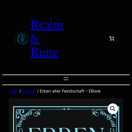
Zum
Inhalt
Realm
springen
&
Rune
Start
/
E-Book
/ Erben alter Feindschaft – EBook