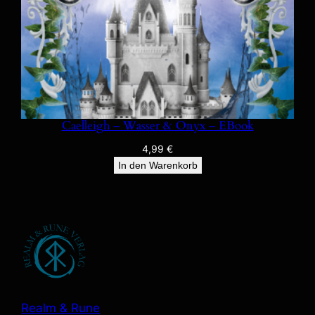
Caelleigh – Wasser & Onyx – EBook
4,99
€
In den Warenkorb
Realm & Rune