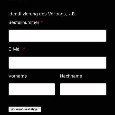
Identifizierung des Vertrags, z.B.
Bestellnummer
*
E-Mail
*
E
Vorname
Nachname
-
M
a
i
Widerruf bestätigen