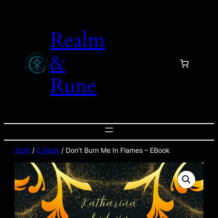
Zum
Inhalt
Realm
springen
&
Rune
Start
/
E-Book
/ Don’t Burn Me In Flames – EBook