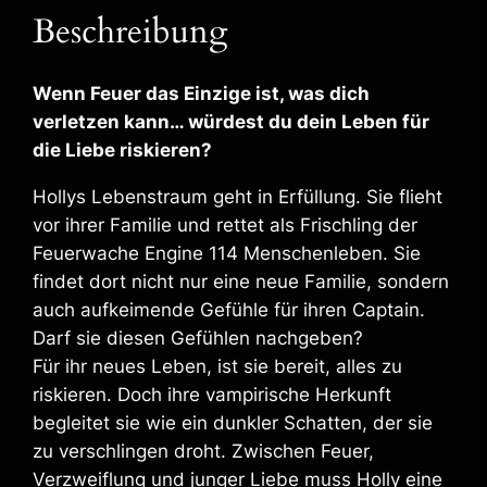
M
Beschreibung
e
I
n
Wenn Feuer das Einzige ist, was dich
F
verletzen kann… würdest du dein Leben für
l
die Liebe riskieren?
a
m
Hollys Lebenstraum geht in Erfüllung. Sie flieht
e
vor ihrer Familie und rettet als Frischling der
s
Feuerwache Engine 114 Menschenleben. Sie
–
findet dort nicht nur eine neue Familie, sondern
E
auch aufkeimende Gefühle für ihren Captain.
B
o
Darf sie diesen Gefühlen nachgeben?
o
Für ihr neues Leben, ist sie bereit, alles zu
k
riskieren. Doch ihre vampirische Herkunft
M
begleitet sie wie ein dunkler Schatten, der sie
e
zu verschlingen droht. Zwischen Feuer,
n
Verzweiflung und junger Liebe muss Holly eine
g