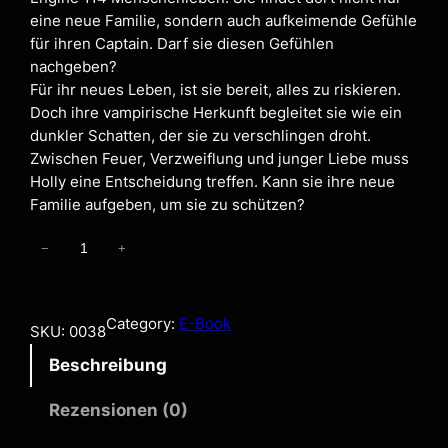
eine neue Familie, sondern auch aufkeimende Gefühle
für ihren Captain. Darf sie diesen Gefühlen
nachgeben?
Für ihr neues Leben, ist sie bereit, alles zu riskieren.
Doch ihre vampirische Herkunft begleitet sie wie ein
dunkler Schatten, der sie zu verschlingen droht.
Zwischen Feuer, Verzweiflung und junger Liebe muss
Holly eine Entscheidung treffen. Kann sie ihre neue
Familie aufgeben, um sie zu schützen?
D
−
+
o
n
’
Category:
E-Book
SKU:
0038
t
Beschreibung
B
u
Rezensionen (0)
r
n