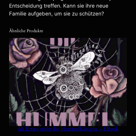
Entscheidung treffen. Kann sie ihre neue
e
Familie aufgeben, um sie zu schützen?
Ähnliche Produkte
Als Erstes stirbt die Hummelkönigin – EBook