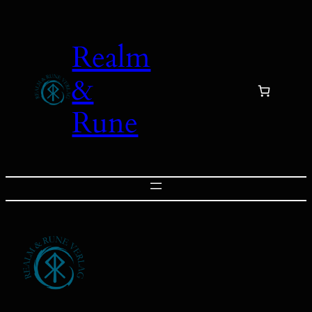
Zum
Inhalt
Realm
springen
&
Rune