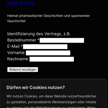
Realm & Rune
Heimat phantastischer Geschichten und spannender
Geschichte!
Identifizierung des Vertrags, z.B.
Bestellnummer
*
E-Mail
*
E
Vorname
-
Nachname
M
Widerruf bestätigen
a
i
Bücher
l
Dürfen wir Cookies nutzen?
(
Shop
Blog
Wir nutzen Cookies, um diese Website nutzerfreundlicher
w
Ausschreibungen
zu gestalten, personalisierte Werbeanzeigen oder Inhalte
i
zu zeigen und die Websitenutzung zu analysieren. Wenn