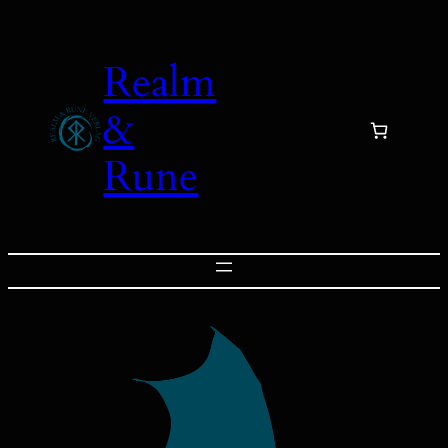
Zum
Inhalt
Realm
springen
&
Rune