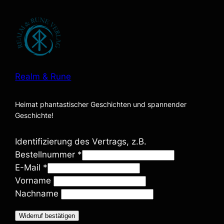
Realm & Rune
Heimat phantastischer Geschichten und spannender
Geschichte!
Identifizierung des Vertrags, z.B.
Bestellnummer
*
E-Mail
*
E
Vorname
-
Nachname
M
Widerruf bestätigen
a