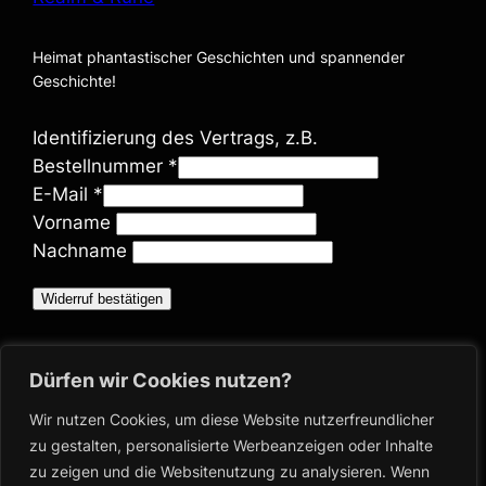
Heimat phantastischer Geschichten und spannender
Geschichte!
Identifizierung des Vertrags, z.B.
Bestellnummer
*
E-Mail
*
E
Vorname
-
Nachname
M
Widerruf bestätigen
a
i
Bücher
l
Dürfen wir Cookies nutzen?
(
Shop
Blog
w
Wir nutzen Cookies, um diese Website nutzerfreundlicher
Ausschreibungen
zu gestalten, personalisierte Werbeanzeigen oder Inhalte
i
zu zeigen und die Websitenutzung zu analysieren. Wenn
e
Über
Impressum & Co