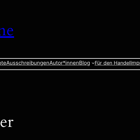
ne
pte
Ausschreibungen
Autor*innen
Blog
Für den Handel
Imp
er