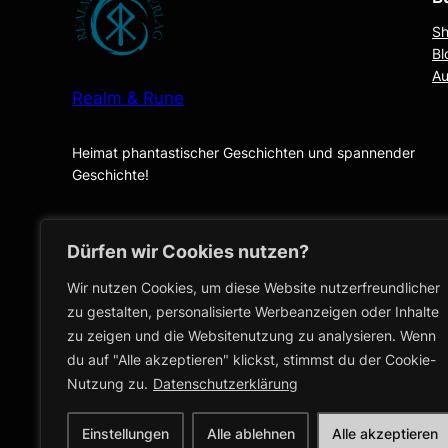
S
Bl
Au
Realm & Rune
Heimat phantastischer Geschichten und spannender
Geschichte!
Identifizierung des Vertrags, z.B.
Dürfen wir Cookies nutzen?
Bestellnummer
*
E-Mail
*
Wir nutzen Cookies, um diese Website nutzerfreundlicher
E
Vorname
zu gestalten, personalisierte Werbeanzeigen oder Inhalte
-
Nachname
zu zeigen und die Websitenutzung zu analysieren. Wenn
M
du auf "Alle akzeptieren" klickst, stimmst du der Cookie-
Widerruf bestätigen
a
Nutzung zu.
Datenschutzerklärung
i
Einstellungen
Alle ablehnen
Alle akzeptieren
l