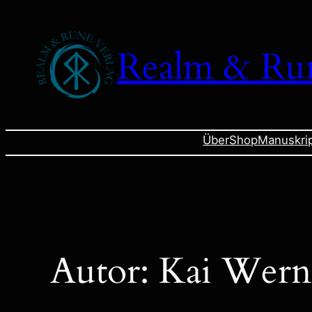
Zum
Inhalt
Realm & Ru
springen
Über
Shop
Manuskri
Autor:
Kai Wern